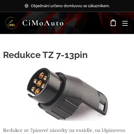
Objednání určeno domluvou se zákazníkem.
CiMoAuto
Redukce TZ 7-13pin
Redukce ze 7pinové zásuvky na vozidle, na 13pinovou