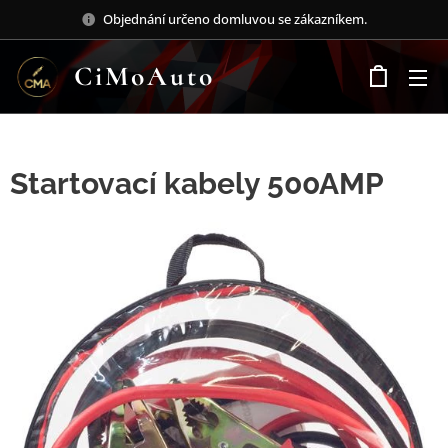
Objednání určeno domluvou se zákazníkem.
CiMoAuto
Startovací kabely 500AMP