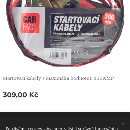
Startovací kabely s maximální hodnotou 500AMP.
309,00
Kč
© 2021 CiMoAuto spol. s r.o.
Zbraslavská 12/11, Praha 5 - Malá Chuchle
Používáme cookies, abychom zajistili správné fungování a